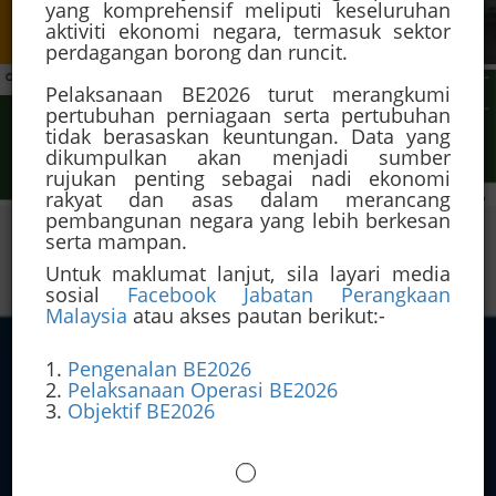
Hubungi Kami
yang komprehensif meliputi keseluruhan
aktiviti ekonomi negara, termasuk sektor
perdagangan borong dan runcit.
Previous
Nex
Pelaksanaan BE2026 turut merangkumi
pertubuhan perniagaan serta pertubuhan
tidak berasaskan keuntungan. Data yang
dikumpulkan akan menjadi sumber
rujukan penting sebagai nadi ekonomi
rakyat dan asas dalam merancang
pembangunan negara yang lebih berkesan
serta mampan.
Untuk maklumat lanjut, sila layari media
Pautan Pantas
sosial
Facebook Jabatan Perangkaan
Malaysia
atau akses pautan berikut:-
Perkhidmatan Atas Talian
Orang Awam
1.
Pengenalan BE2026
2.
Pelaksanaan Operasi BE2026
Warga MDLBS
3.
Objektif BE2026
e-Recruitment