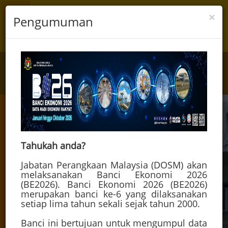
×
Pengumuman
☰
Sarawak
Pass
Login
Register
Laman Web Rasmi Majlis Luar Bandar Sibu
TEAM - Together Everyone Archive More
Tahukah anda?
Tentang Kami
Jabatan Perangkaan Malaysia (DOSM) akan
melaksanakan Banci Ekonomi 2026
Soalan Lazim
(BE2026). Banci Ekonomi 2026 (BE2026)
merupakan banci ke-6 yang dilaksanakan
Aduan & Maklum Balas
setiap lima tahun sekali sejak tahun 2000.
Banci ini bertujuan untuk mengumpul data