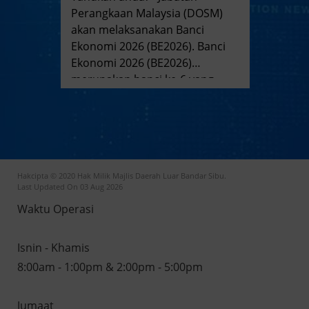
)
Perangkaan Malaysia (DOSM)
Per
akan melaksanakan Banci
aka
ci
Ekonomi 2026 (BE2026). Banci
Eko
Ekonomi 2026 (BE2026)
Eko
merupakan banci ke-6 yang
mer
hun
dilaksanakan setiap lima tahun
dil
sekali sejak tahun 2000. Banci
seka
mpul
ini bertujuan untuk mengumpul
ini
data yang komprehensif
dat
i
meliputi keseluruhan aktiviti
meli
Hakcipta © 2020 Hak Milik Majlis Daerah Luar Bandar Sibu.
ekonomi negara, termasuk
eko
Last Updated On 03 Aug 2026
g
sektor perdagangan borong
sek
Waktu Operasi
dan runcit. Pelaksanaan
dan runc
BE2026 turut merangkumi
BE2
ta
pertubuhan perniagaan serta
per
Isnin - Khamis
an
pertubuhan tidak berasaskan
per
8:00am - 1:00pm & 2:00pm - 5:00pm
keuntungan. Data yang
keu
dikumpulkan akan menjadi
dik
Jumaat