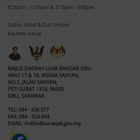
sumber rujukan penting
sum
8:00am - 11:45am & 2:15pm - 5:00pm
t
sebagai nadi ekonomi rakyat
seb
dan asas dalam merancang
dan
pembangunan negara yang
pem
Sabtu, Ahad & Cuti Umum
an.
lebih berkesan serta mampan.
leb
Kaunter tutup
Untuk maklumat lanjut, sila
Untu
k
layari media sosial Facebook
laya
ia
Jabatan Perangkaan Malaysia
Jab
atau akses pautan berikut:- 1.
atau
MAJLIS DAERAH LUAR BANDAR SIBU
Pengenalan BE2026 2.
Peng
ARAS 17 & 18, WISMA SANYAN,
3.
Pelaksanaan Operasi BE2026 3.
Pela
NO.1, JALAN SANYAN,
Objektif BE2026
Obj
PETI SURAT 1318, 96000
SIBU, SARAWAK.
TEL: 084 - 336 077
FAX: 084 - 324 694
EMAIL: mdlbs@sarawak.gov.my