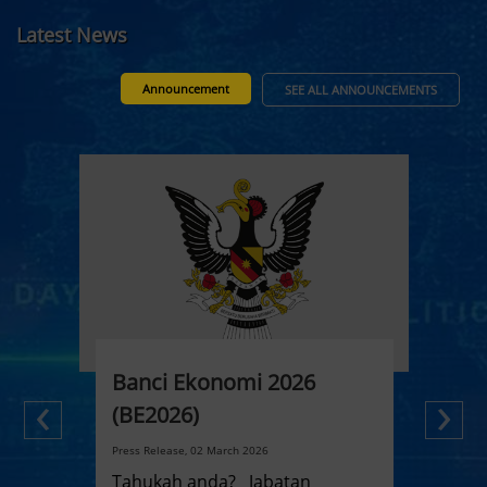
Latest News
Announcement
SEE ALL ANNOUNCEMENTS
Banci Ekonomi 2026
Ba
‹
›
(BE2026)
(BE
Press Release, 02 March 2026
Press
Tahukah anda? Jabatan
Tahuk