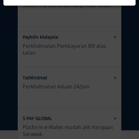
Sistem Permohonan Kerja Atas Talian
Paybills Malaysia
Perkhidmatan Pembayaran Bill atas
talian
Talikhidmat
Perkhidmatan Aduan 24/Jam
S PAY GLOBAL
Platform e-Wallet mudah alih Kerajaan
Sarawak