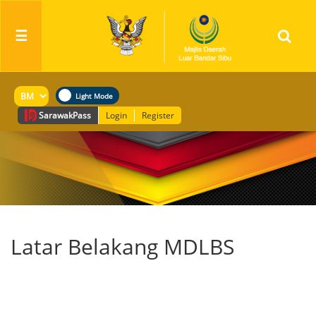
☰
Sarawak
Pass
Login
Register
Latar Belakang MDLBS