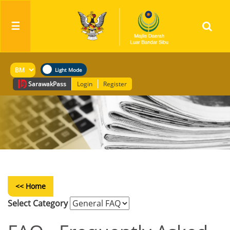
☰
Sarawak
Pass
Login
Register
<< Home
Select Category