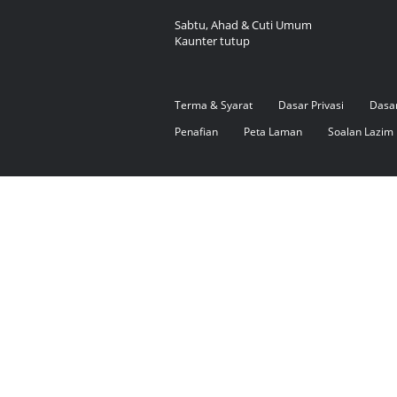
Sabtu, Ahad & Cuti Umum
Kaunter tutup
Terma & Syarat
Dasar Privasi
Dasa
Penafian
Peta Laman
Soalan Lazim