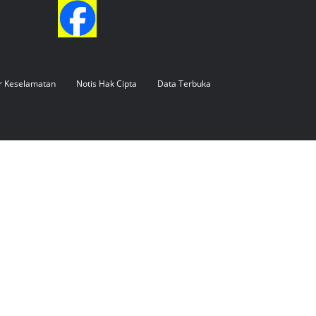
FAX: 084 - 324 694
EMAIL: mdlbs@sarawak.gov.my
r Keselamatan
Notis Hak Cipta
Data Terbuka