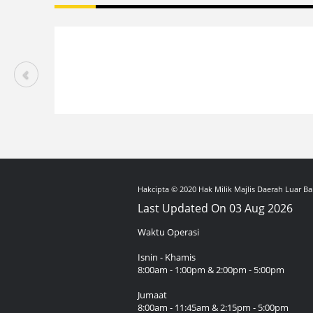
Hakcipta © 2020 Hak Milik Majlis Daerah Luar Ba
Last Updated On 03 Aug 2026
Waktu Operasi
Isnin - Khamis
8:00am - 1:00pm & 2:00pm - 5:00pm
Jumaat
8:00am - 11:45am & 2:15pm - 5:00pm